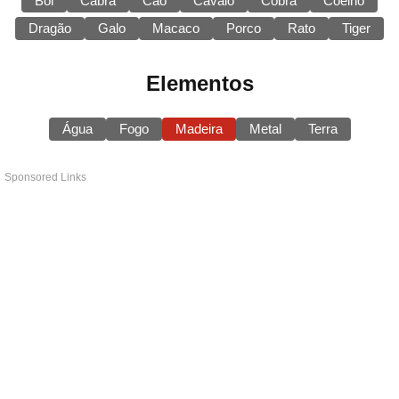
Boi
Cabra
Cão
Cavalo
Cobra
Coelho
Dragão
Galo
Macaco
Porco
Rato
Tiger
Elementos
Água
Fogo
Madeira
Metal
Terra